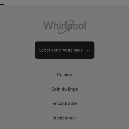
_
_
Sélectionner votre pays
Cuisine
Soin du linge
Froid
Encastrable
Congélateur
Lave-linge
Réfrigérateur-congélateur
Assistance
Lavante séchante
Froid
Réfrigérateur-congélateur encastrable