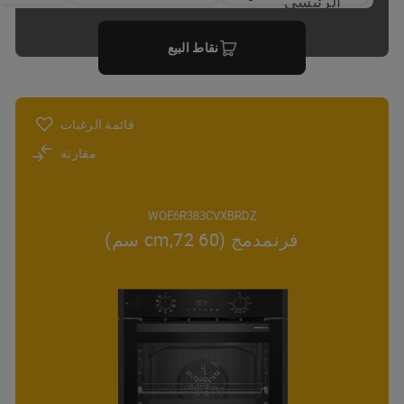
الرئيسي
نقاط البيع
قائمة الرغبات
مقارنة
WOE6R383CVXBRDZ
فرنمدمج (60 cm,72 سم)