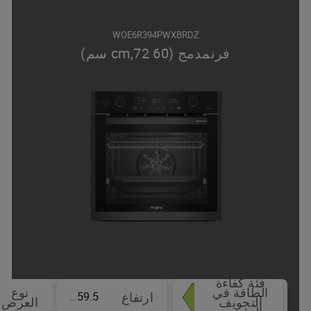
WOE6R394PWXBRDZ
فرنمدمج (60 cm,72 سم)
فئة كفاءة
الطاقة في
نوع
59.5 cm
ارتفاع
التجويف
العرض