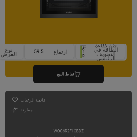
فئة كفاءة
الطاقة في
نوع
59.5 cm
ارتفاع
التجويف
العرض
الرئيسي
نقاط البيع
قائمة الرغبات
مقارنة
WOG6R2F1CBDZ