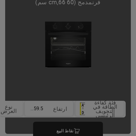
فرنمدمج (60 cm,66 سم)
فئة كفاءة
الطاقة في
نوع
59.5 cm
ارتفاع
التجويف
العرض
الرئيسي
نقاط البيع