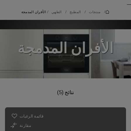
_
_
/
منتجات
/
المطبخ
/
الطهي
/
الأفران المدمجة
الأفران المدمجة
نتائج (5)
قائمة الرغبات
مقارنة