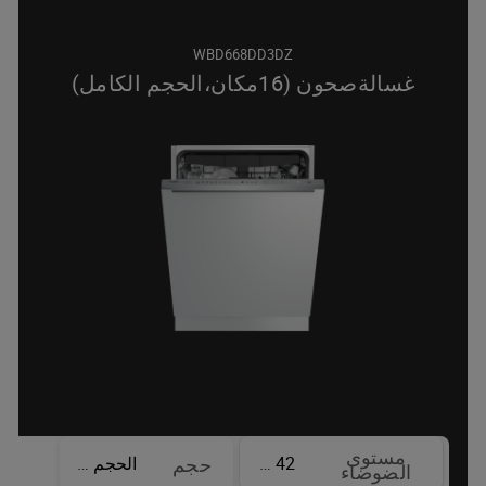
WBD668DD3DZ
غسالةصحون (16مكان،الحجم الكامل)
مستوى
42 dBA
الحجم الكامل
حجم
الضوضاء