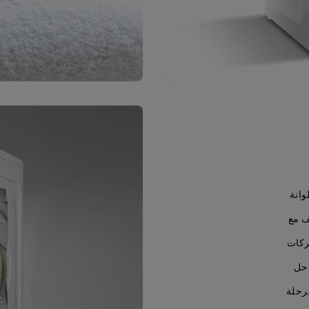
أسطوانة
يف مع
ركات
احل
رحلة