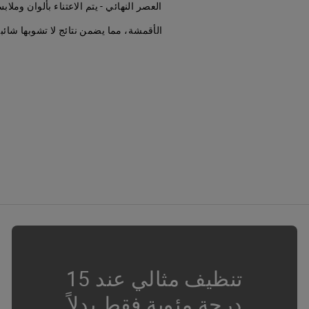
العصر النهائي - يتم الاعتناء بألوان وملاب
الأقمشة، مما يضمن نتائج لا تشوبها شائبة
تنظيف مثالي عند 15
درجة مئوية فقط بدلاً