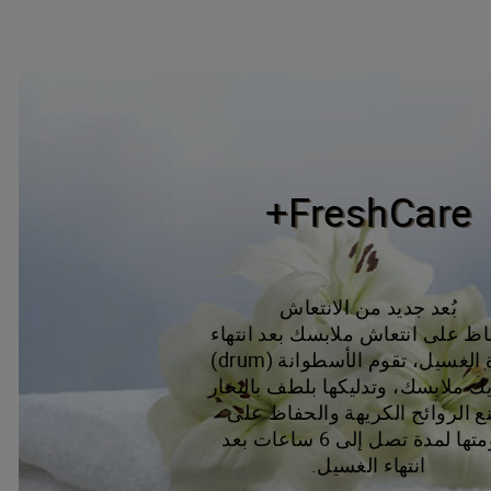
FreshCare+
بُعد جديد من الانتعاش
اظ على انتعاش ملابسك بعد انتهاء
دورة الغسيل، تقوم الأسطوانة (drum)
ك ملابسك، وتدليكها بلطف بالبخار
ع الروائح الكريهة والحفاظ على
نعومتها لمدة تصل إلى 6 ساعات بعد
انتهاء الغسيل.