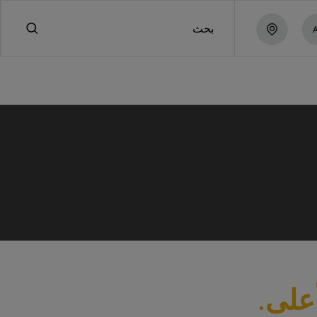
بحث
على.