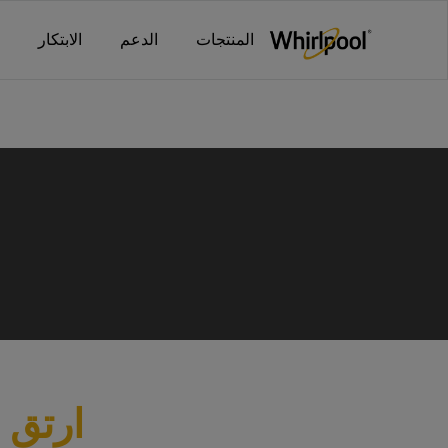
Main content starts her
_
_
المنتجات
الدعم
الابتكار
ارتقِ