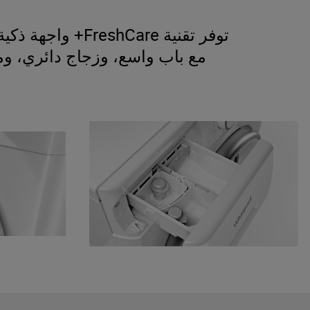
توفر تقنية FreshCare+ واجهة ذكية وسهلة الاستخدام تسهّل التعامل مع الغسالة وتضمن تجربة غسيل ممتعة للجميع.
مع باب واسع، وزجاج دائري، وم