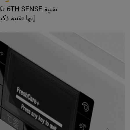
تقنية 6TH SENSE تكتشف تلقائيًا وزن الغسيل، وتختار الدورة المثالية وفقًا لنوع القماش.
إنها تقنية ذك