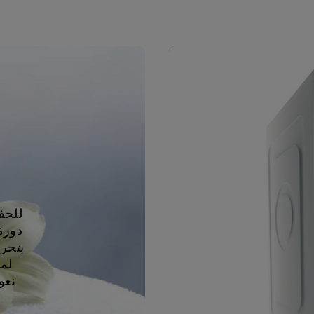
للحف
بتحري
لمن