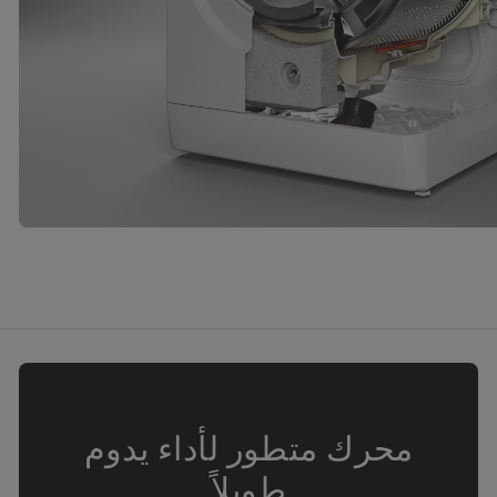
محرك متطور لأداء يدوم
طويلاً