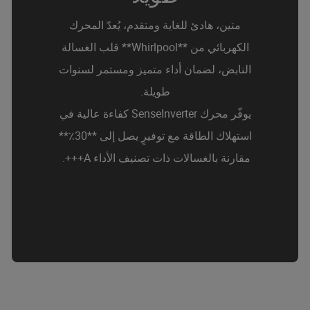
متين، هادئ للغاية ومتقدم، يُعدّ المحرك
الكهربائي من **Whirlpool** قلب الغسالة
النابض، لضمان أداء متميز ومستمر لسنوات
طويلة.
يوفّر محرك SenseInverter كفاءة عالية في
استهلاك الطاقة مع توفيرٍ يصل إلى **30٪**
مقارنة بالغسالات ذات تصنيف الأداء A+++.