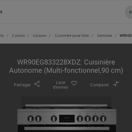
ns
F
its
/
Cuisine
/
Cuisson
/
Cuisinière pose libre
/
Gammes
/
WR90E
WR90EG833228XDZ: Cuisinière
Autonome (Multi-fonctionnel,90 cm)
Liste
Partager
Comparer
d'envies