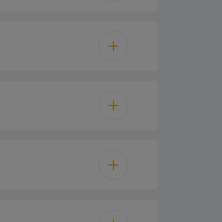
Gaz
s à gaz et 1 à wok.
xtension complète à un seul niveau
Métal