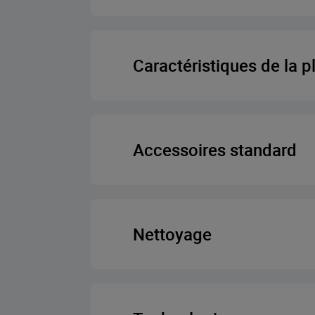
Dégivrage
Caractéristiques de la 
Assisté par les f
Hob Type
Cuisson conventio
Accessoires standard
Configuration des br
Cuisson multidimens
Rôtisserie
Brûleurs à gaz à haute e
Nettoyage
Barbecue électri
Type de tablette téle
Conception de la plaque 
Chauffage à ventilat
Mur arrière cataly