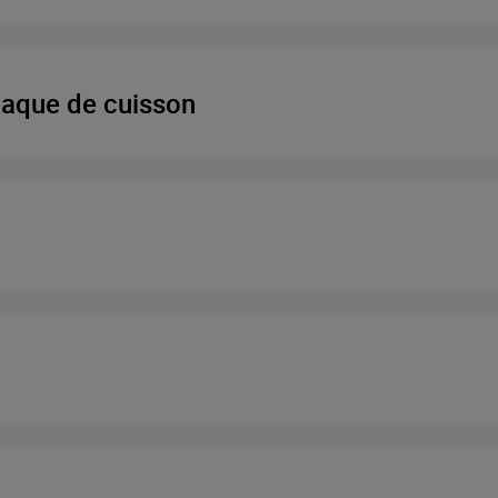
plaque de cuisson
ans
nnel
ûleurs
4 brûleur
ionnel
fficacité
que
scopique
Étagère télescopique à e
de brûleur
eur éco
tique