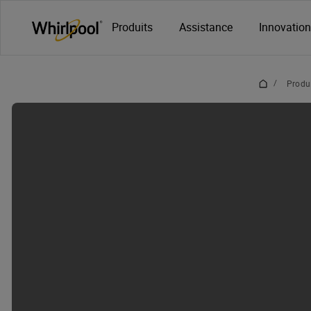
Main content starts here
_
_
Produits
Assistance
Innovatio
/
Produ