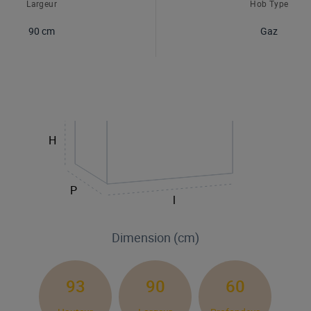
Largeur
Hob Type
90 cm
Gaz
H
P
l
Dimension (cm)
93
90
60