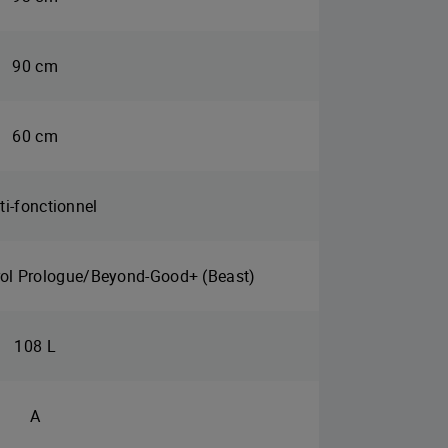
90 cm
60 cm
ti-fonctionnel
rol Prologue/Beyond-Good+ (Beast)
108 L
A