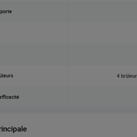
 porte
ûleurs
4 brûleur
fficacité
rincipale