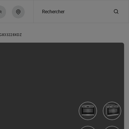
Rechercher
R
G833228XDZ