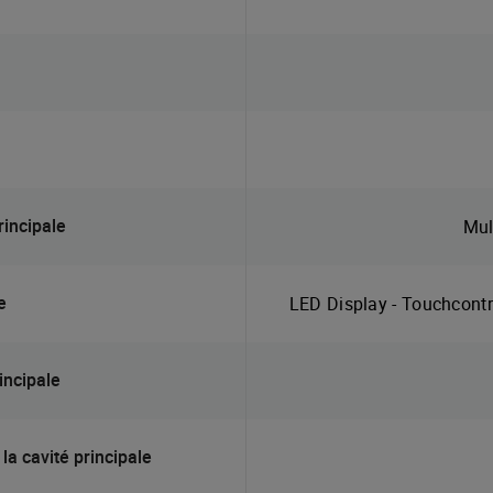
rincipale
Mul
e
LED Display - Touchcont
incipale
la cavité principale