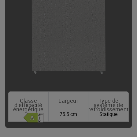
Classe
Largeur
Type de
d’efficacité
système de
énergétique
refroidissement
75.5 cm
Statique
Où acheter