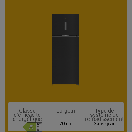
Classe
Largeur
Type de
d’efficacité
système de
énergétique
refroidissement
70 cm
Sans givre
Où acheter