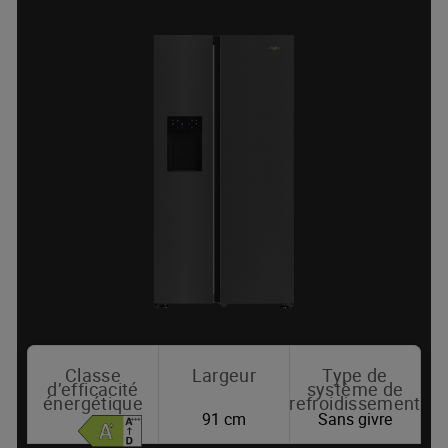
Classe
Largeur
Type de
d’efficacité
système de
énergétique
refroidissement
91 cm
Sans givre
Où acheter