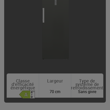
Classe
Largeur
Type de
d’efficacité
système de
énergétique
refroidissement
70 cm
Sans givre
Où acheter