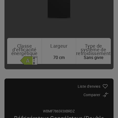
Classe
Largeur
Type de
d’efficacité
système de
énergétique
refroidissement
70 cm
Sans givre
Où acheter
Liste d'envies
Comparer
WBMF786593XBRDZ