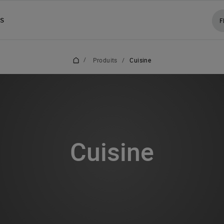
ns
F
/
Produits
/
Cuisine
Cuisine