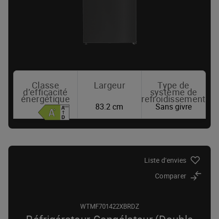
Classe
Largeur
Type de
d’efficacité
système de
énergétique
refroidissement
83.2 cm
Sans givre
Où acheter
Liste d'envies
Comparer
WTMF701422XBRDZ