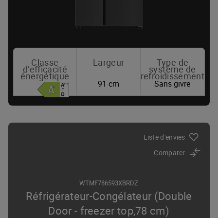
Classe
Largeur
Type de
d’efficacité
système de
énergétique
refroidissement
91 cm
Sans givre
Où acheter
Liste d'envies
Comparer
WTMF786593XBRDZ
Réfrigérateur-Congélateur (Double
Door - freezer top,78 cm)