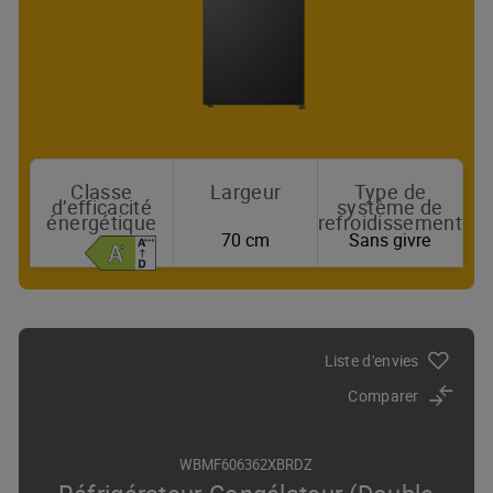
Classe
Largeur
Type de
d’efficacité
système de
énergétique
refroidissement
70 cm
Sans givre
Où acheter
Liste d'envies
Comparer
WBMF606362XBRDZ