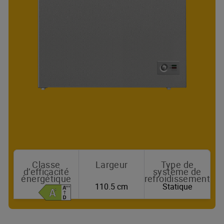
Classe
Largeur
Type de
d’efficacité
système de
énergétique
refroidissement
110.5 cm
Statique
Où acheter