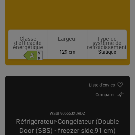
Classe
Largeur
Type de
d’efficacité
système de
énergétique
refroidissement
129 cm
Statique
Où acheter
Liste d'envies
Comparer
WSBF906663XBRDZ
Réfrigérateur-Congélateur (Double
Door (SBS) - freezer side,91 cm)