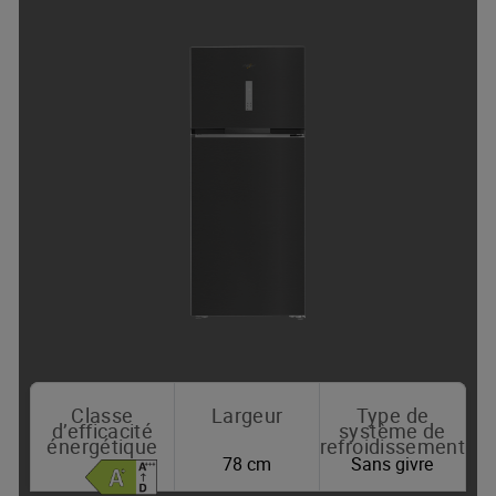
Classe
Largeur
Type de
d’efficacité
système de
énergétique
refroidissement
78 cm
Sans givre
Où acheter