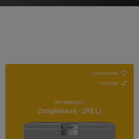
Liste d'envies
Comparer
WCF300MOSDZ
Congélateur( -,298 L)