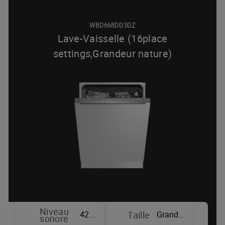
WBD668DD3DZ
Lave-Vaisselle (16place
settings,Grandeur nature)
Niveau
42 dBA
Grandeur nature
Taille
sonore