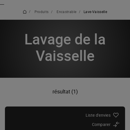
_
_
/
Produits
/
Encastrable
/
Lave-Vaisselle
Lavage de la
Vaisselle
résultat (1)
Liste d'envies
Comparer