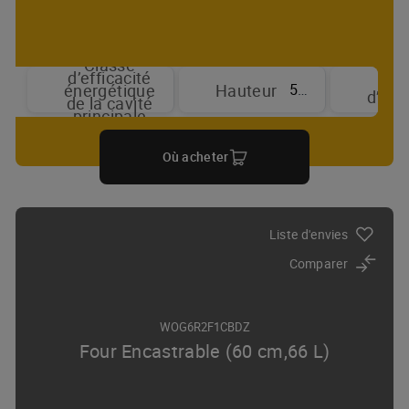
Classe
d’efficacité
T
59.5 cm
énergétique
Hauteur
d’aff
de la cavité
principale
Où acheter
Liste d'envies
Comparer
WOG6R2F1CBDZ
Four Encastrable (60 cm,66 L)