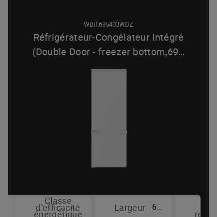
WBIF695403WDZ
Réfrigérateur-Congélateur Intégré
(Double Door - freezer bottom,69
…
Classe
T
69 cm
d’efficacité
Largeur
sy
énergétique
refro