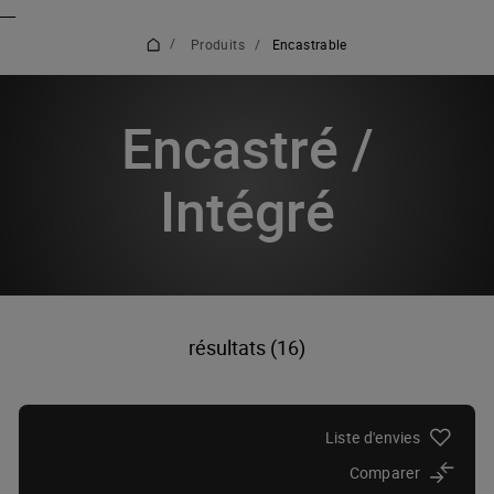
_
_
/
Produits
/
Encastrable
Encastré /
Intégré
résultats (16)
Liste d'envies
Comparer