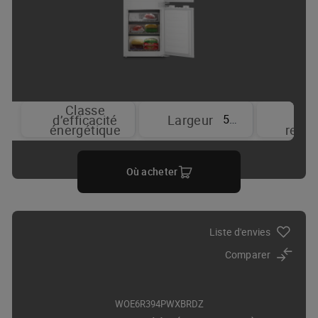
Classe
T
55.6 cm
d’efficacité
Largeur
sy
énergétique
refro
Où acheter
Liste d'envies
Comparer
WOE6R394PWXBRDZ