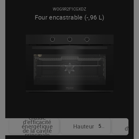
WOG9R2F1CGXDZ
Four encastrable (-,96 L)
Classe
d’efficacité
T
59.5 cm
énergétique
Hauteur
d’aff
de la cavité
principale