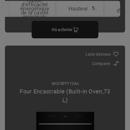
Classe
d’efficacité
T
59.7 cm
énergétique
Hauteur
d’aff
de la cavité
principale
Où acheter
Liste d'envies
Comparer
WOI78FPT1SXA
Four Encastrable (Built-in Oven,73
L)