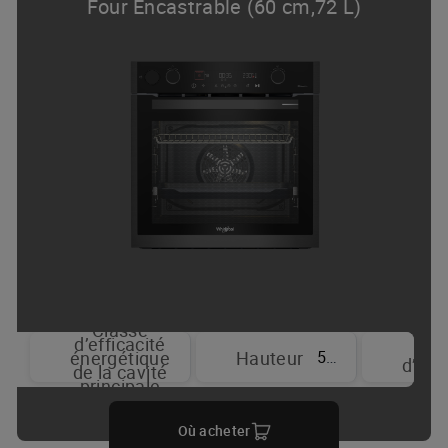
Four Encastrable (60 cm,72 L)
Classe
d’efficacité
T
59.5 cm
énergétique
Hauteur
d’aff
de la cavité
principale
Où acheter