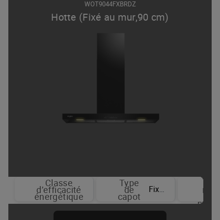
WOT9044FXBRDZ
Hotte (Fixé au mur,90 cm)
Nom
Classe
Type
d
Fixé au mur
d’efficacité
de
niv
énergétique
capot
d
puis