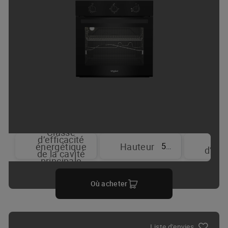
Classe
d’efficacité
T
59.5 cm
énergétique
Hauteur
d’aff
de la cavité
principale
Où acheter
Liste d'envies