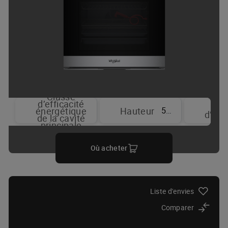
Classe
d’efficacité
T
59.7 cm
énergétique
Hauteur
d’aff
de la cavité
principale
Où acheter
Liste d'envies
Comparer