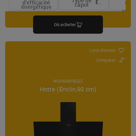
Type de
A++
Enclin
d’efficacité
niv
capot
énergétique
d
puis
Où acheter
Liste d'envies
Comparer
WOA9044FBGDZ
Hotte (Enclin,90 cm)