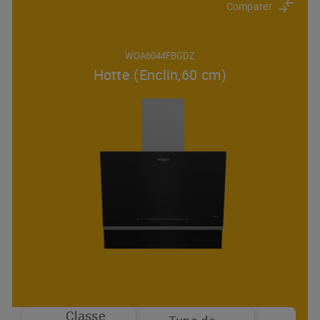
Comparer
WOA6044FBGDZ
Hotte (Enclin,60 cm)
Nom
Classe
d