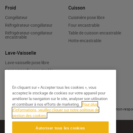
Froid
Cuisson
Congélateur
Cuisinière pose libre
Réfrigérateur-congélateur
Four encastrable
Réfrigérateur-congélateur
Table de cuisson encastrable
encastrable
Hotte encastrable
Lave-Vaisselle
Lave-vaisselle pose libre
Lave-vaisselle encastrable
En cliquant sur « Accepter tous les cookies », vous
acceptez le stockage de cookies sur votre appareil pour
améliorer la navigation sur le site, analyser son utilisation
et contribuer à nos efforts de marketing.
Pour plus
© 2026 Whirlpool
Politique relative aux cookies
Avis de non-respo
d’informations, veuillez cliquer sur notre politique de
gestion des cookies.
Autoriser tous les cookies