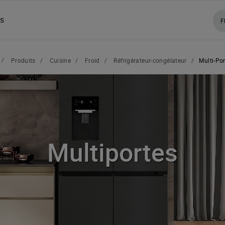
ns
F
/
Produits
/
Cuisine
/
Froid
/
Réfrigérateur-congélateur
/
Multi-Po
Multiportes