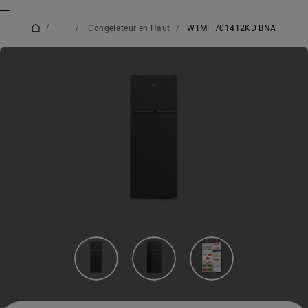
_
_
/
...
/
Congélateur en Haut
/
WTMF 701412KD BNA