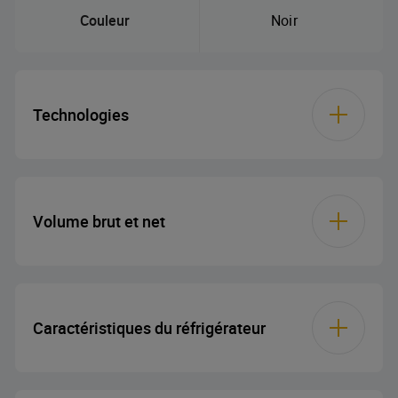
Couleur
Noir
Technologies
Compresseur à
onduleur
Volume brut et net
Mode vacances
Volume brut total
455 L
Caractéristiques du réfrigérateur
Total Net Volume
406 L