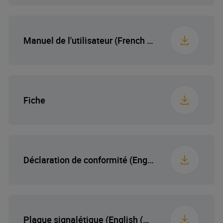
Profondeur emballée
68.4 cm
Tension
220-240
Manuel de l'utilisateur (French (France))
Poids emballé
Fréquence
72 kg
50
Fiche
Déclaration de conformité (English (United States))
Plaque signalétique (English (United States))