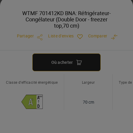
WTMF 701412KD BNA: Réfrigérateur-
Congélateur (Double Door - freezer
top,70 cm)
Partager
Liste d'envies
Comparer
Où acheter
Classe d’efficacité énergétique
Largeur
Type de
70 cm