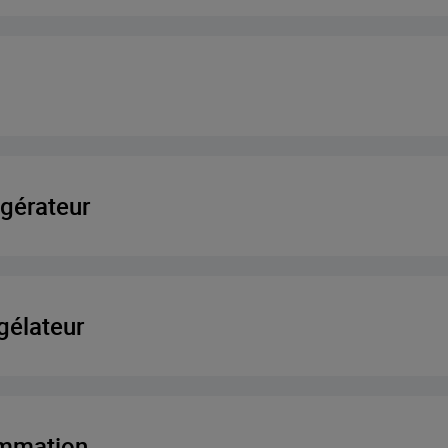
uleur
s
al
igérateur
me
aliments frais
gélateur
igérateur
liments surgelés
ommation