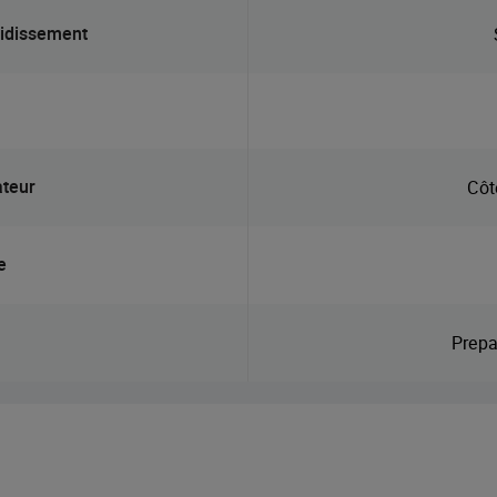
oidissement
ateur
Côt
e
Prepa