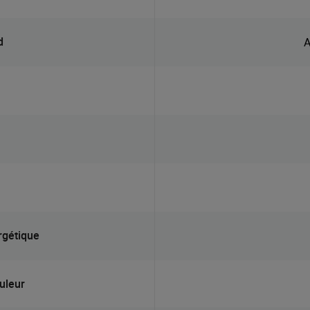
d
A
ergétique
uleur