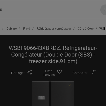
ns
F
/
Cuisine
/
Froid
/
Réfrigérateur-congélateur
/
Côte à Côte
/
WSB
WSBF906643XBRDZ: Réfrigérateur-
Congélateur (Double Door (SBS) -
freezer side,91 cm)
Liste
Partager
Comparer
d'envies