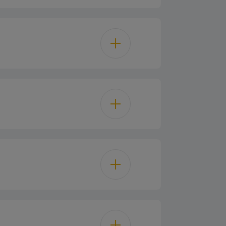
640 L
573 L
383 L
Verre
190 L