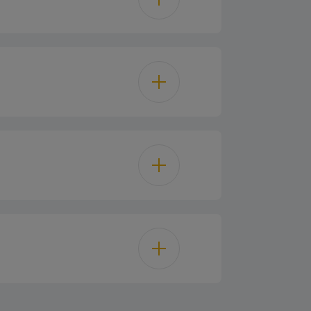
15 L
glaçons Twist & Serve
A+
0.7 kg
61 kWh/an
13 kg
LED on side walls
26 kWh/jour
é congélateur
43 dBA
179 cm
ic display on door
SN-T
91 cm
Touch
220-240