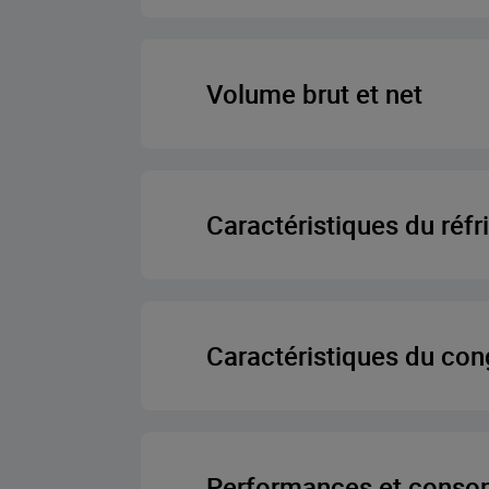
Compresseur à ond
Volume brut et net
Mode vacance
Volume brut tot
Caractéristiques du réfr
Total Net Volu
ProFresh
Volume net de stockage des 
Caractéristiques du con
Type d’étagère de réfr
Volume net de stockage des a
Gel rapide
Performances et cons