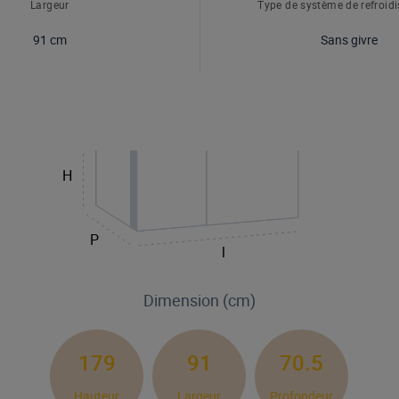
Largeur
Type de système de refroid
91 cm
Sans givre
H
P
l
Dimension (cm)
179
91
70.5
Hauteur
Largeur
Profondeur