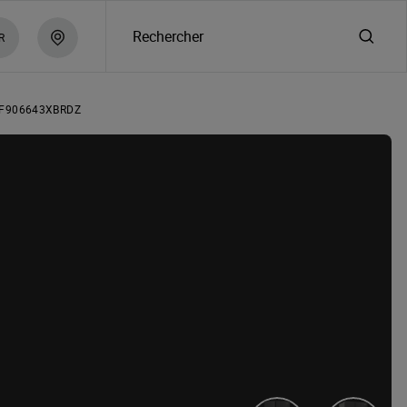
Rechercher
R
F906643XBRDZ