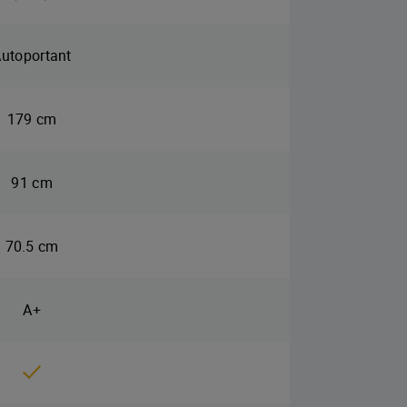
utoportant
179 cm
91 cm
70.5 cm
A+