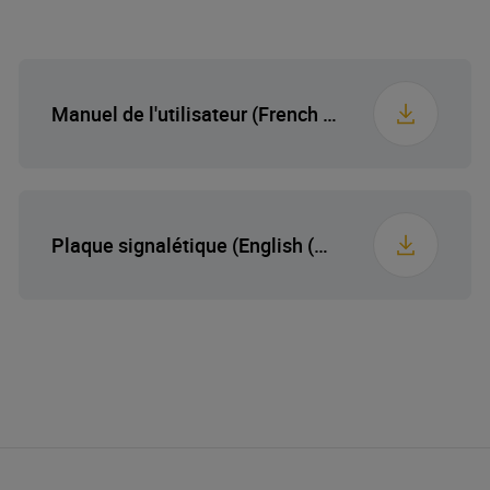
Bouchon
Yes
Poids
13.2 kg
Manuel de l'utilisateur (French (France))
Hauteur emballée
19 cm
Largeur emballée
83 cm
Plaque signalétique (English (United States))
Profondeur emballée
61 cm
Poids emballé
14.8 kg
Dimensions de niche
h×560×490
(H×W×D) (mm)