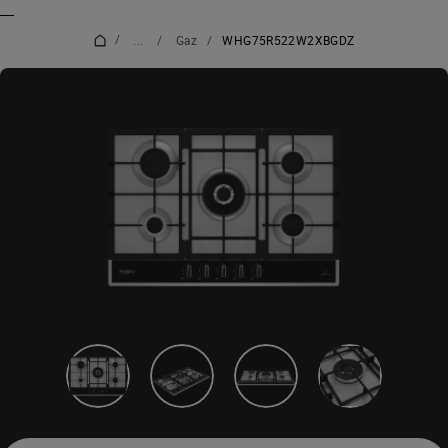
_
_
/
...
/
Gaz
/
WHG75R522W2XBGDZ