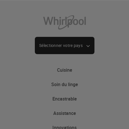
Sélectionner votre pays
Cuisine
Soin du linge
Froid
Encastrable
Congélateur
Lave-linge
Réfrigérateur-congélateur
Assistance
Lavante séchante
Froid
Réfrigérateur-congélateur encastrable
Lave-linge pose libre
Innovations